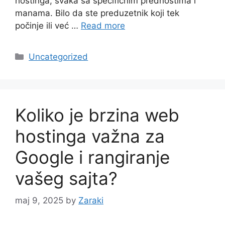
hostinga, svaka sa specifičnim prednostima i
manama. Bilo da ste preduzetnik koji tek
počinje ili već …
Read more
Categories
Uncategorized
Koliko je brzina web
hostinga važna za
Google i rangiranje
vašeg sajta?
maj 9, 2025
by
Zaraki