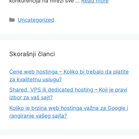
konkurencija na mreži sve …
Read more
Categories
Uncategorized
Skorašnji članci
Cene web hostinga – Koliko bi trebalo da platite
za kvalitetnu uslugu?
Shared, VPS ili dedicated hosting – Koji je pravi
izbor za vaš sajt?
Koliko je brzina web hostinga važna za Google i
rangiranje vašeg sajta?