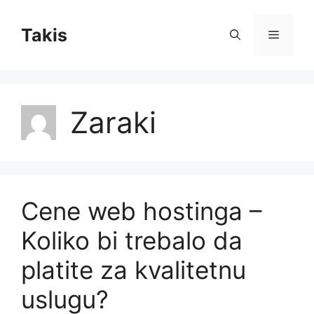
Skip
to
Takis
Menu
content
Zaraki
Cene web hostinga –
Koliko bi trebalo da
platite za kvalitetnu
uslugu?