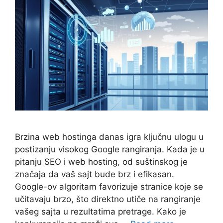
Brzina web hostinga danas igra ključnu ulogu u
postizanju visokog Google rangiranja. Kada je u
pitanju SEO i web hosting, od suštinskog je
značaja da vaš sajt bude brz i efikasan.
Google-ov algoritam favorizuje stranice koje se
učitavaju brzo, što direktno utiče na rangiranje
vašeg sajta u rezultatima pretrage. Kako je