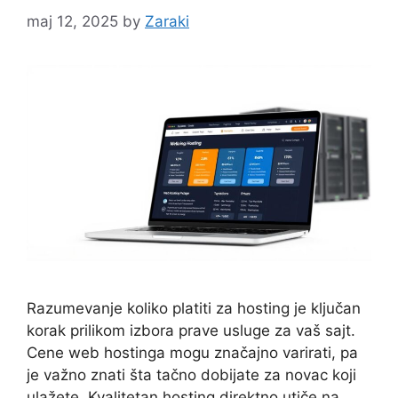
maj 12, 2025
by
Zaraki
Razumevanje koliko platiti za hosting je ključan
korak prilikom izbora prave usluge za vaš sajt.
Cene web hostinga mogu značajno varirati, pa
je važno znati šta tačno dobijate za novac koji
ulažete. Kvalitetan hosting direktno utiče na